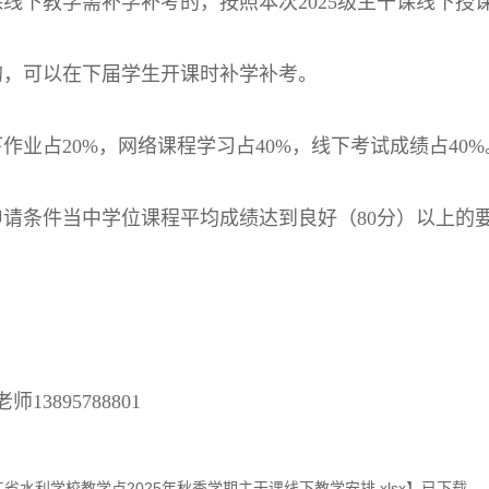
干课线下教学需补学补考的，按照本次2025级主干课线下授
的，可以在下届学生开课时补学补考。
作业占20%，网络课程学习占40%，线下考试成绩占40%
申请条件当中学位课程平均成绩达到良好（80分）以上的
3895788801
水利学校教学点2025年秋季学期主干课线下教学安排.xlsx
】已下载